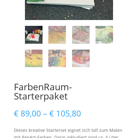
FarbenRaum-
Starterpaket
€
89,00
–
€
105,80
Dieses kreative Starterset eignet sich toll zum Malen
mit PanArt-Farben. Darin inkludiert sind ca. 4 Liter