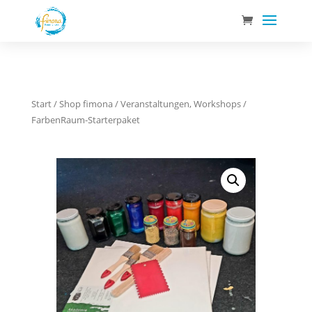
Start
/
Shop fimona
/
Veranstaltungen, Workshops
/
FarbenRaum-Starterpaket